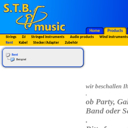
Home
Products
Strings
DJ
Stringed Instruments
Audio products
Wind instruments
Rent
Kabel
Stecker/Adapter
Zubehör
Rent
Beispiel
wir beschallen I
.
ob Party, Ga
Band oder Sä
.